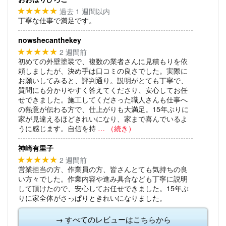
過去 1 週間以内
★★★★★
丁寧な仕事で満足です。
nowshecanthekey
2 週間前
★★★★★
初めての外壁塗装で、複数の業者さんに見積もりを依
頼しましたが、決め手は口コミの良さでした。実際に
お願いしてみると、評判通り。説明がとても丁寧で、
質問にも分かりやすく答えてくださり、安心してお任
せできました。施工してくださった職人さんも仕事へ
の熱意が伝わる方で、仕上がりも大満足。15年ぶりに
家が見違えるほどきれいになり、家まで喜んでいるよ
うに感じます。自信を持
… （続き）
神崎有里子
2 週間前
★★★★★
営業担当の方、作業員の方、皆さんとても気持ちの良
い方々でした。作業内容や進み具合なども丁寧に説明
して頂けたので、安心してお任せできました。15年ぶ
りに家全体がさっぱりときれいになりました。
→ すべてのレビューはこちらから