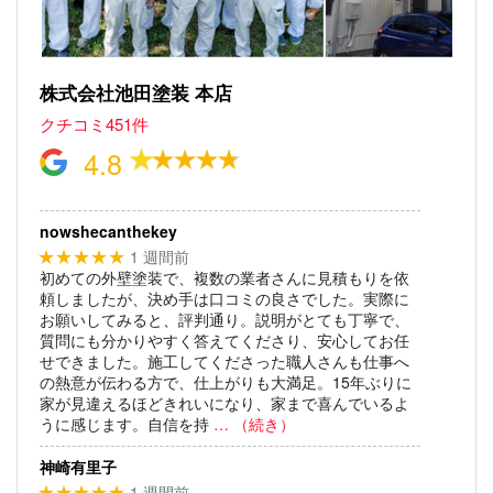
株式会社池田塗装 本店
クチコミ451件
4.8
nowshecanthekey
1 週間前
★★★★★
初めての外壁塗装で、複数の業者さんに見積もりを依
頼しましたが、決め手は口コミの良さでした。実際に
お願いしてみると、評判通り。説明がとても丁寧で、
質問にも分かりやすく答えてくださり、安心してお任
せできました。施工してくださった職人さんも仕事へ
の熱意が伝わる方で、仕上がりも大満足。15年ぶりに
家が見違えるほどきれいになり、家まで喜んでいるよ
うに感じます。自信を持
… （続き）
神崎有里子
1 週間前
★★★★★