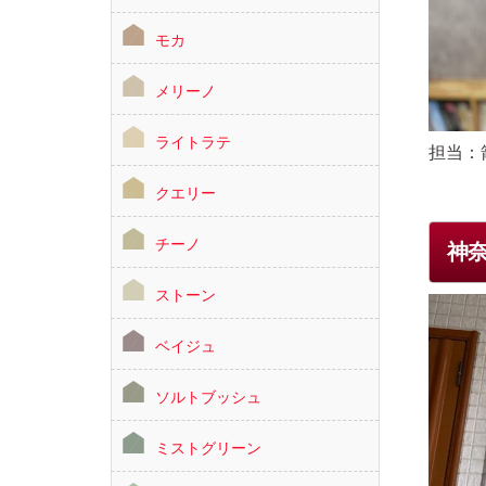
モカ
メリーノ
ライトラテ
担当：
クエリー
チーノ
神
ストーン
ベイジュ
ソルトブッシュ
ミストグリーン