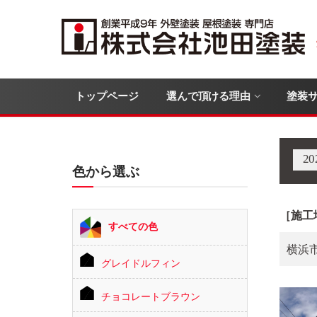
トップページ
選んで頂ける理由
塗装
2
色から選ぶ
［施工
すべての色
横浜
グレイドルフィン
チョコレートブラウン