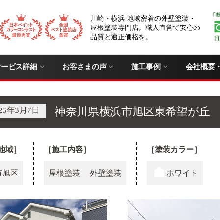
川崎・横浜 地域密着の外壁塗装・
屋根塗装専門店。職人直営で安心の
品質と適正価格を。
サービス詳細
お客さまの声
施工事例
会社概要
025年3月7日
神奈川県横浜市旭区東希望が丘 
地域］
［施工内容］
［塗装カラー］
市旭区
屋根塗装
外壁塗装
ホワイト