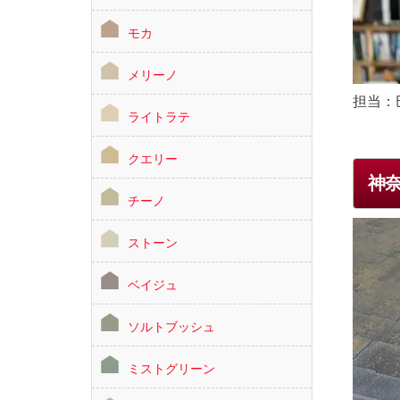
モカ
メリーノ
担当：
ライトラテ
クエリー
神
チーノ
ストーン
ベイジュ
ソルトブッシュ
ミストグリーン