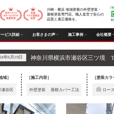
川崎・横浜 地域密着の外壁塗装・
屋根塗装専門店。職人直営で安心の
品質と適正価格を。
サービス詳細
お客さまの声
施工事例
会社概要
024年6月19日
神奈川県横浜市瀬谷区三ツ境 
地域］
［施工内容］
［塗装カラ
市瀬谷区
外壁塗装
屋根カバー工法
ロー