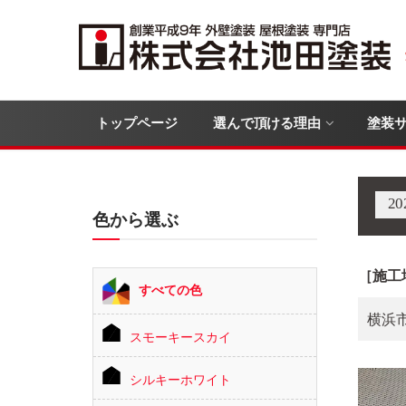
トップページ
選んで頂ける理由
塗装
2
色から選ぶ
［施工
すべての色
横浜
スモーキースカイ
シルキーホワイト