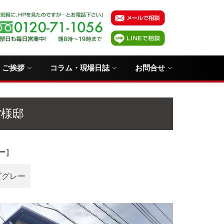
・ご挨拶
コラム・現場日誌
お問合せ
T様邸
ー］
ズグレー