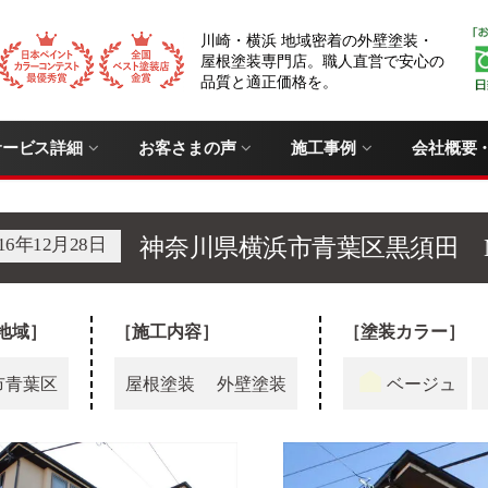
川崎・横浜 地域密着の外壁塗装・
屋根塗装専門店。職人直営で安心の
品質と適正価格を。
サービス詳細
お客さまの声
施工事例
会社概要
016年12月28日
神奈川県横浜市青葉区黒須田 
地域］
［施工内容］
［塗装カラー］
市青葉区
屋根塗装
外壁塗装
ベージュ