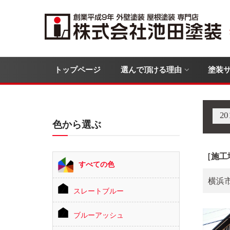
トップページ
選んで頂ける理由
塗装
2
色から選ぶ
［施工
すべての色
横浜
スレートブルー
ブルーアッシュ