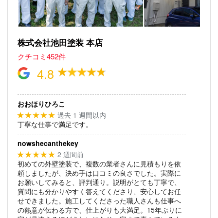
株式会社池田塗装 本店
クチコミ452件
4.8
おおほりひろこ
過去 1 週間以内
★★★★★
丁寧な仕事で満足です。
nowshecanthekey
2 週間前
★★★★★
初めての外壁塗装で、複数の業者さんに見積もりを依
頼しましたが、決め手は口コミの良さでした。実際に
お願いしてみると、評判通り。説明がとても丁寧で、
質問にも分かりやすく答えてくださり、安心してお任
せできました。施工してくださった職人さんも仕事へ
の熱意が伝わる方で、仕上がりも大満足。15年ぶりに