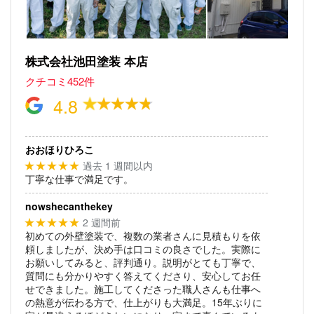
株式会社池田塗装 本店
クチコミ452件
4.8
おおほりひろこ
過去 1 週間以内
★★★★★
丁寧な仕事で満足です。
nowshecanthekey
2 週間前
★★★★★
初めての外壁塗装で、複数の業者さんに見積もりを依
頼しましたが、決め手は口コミの良さでした。実際に
お願いしてみると、評判通り。説明がとても丁寧で、
質問にも分かりやすく答えてくださり、安心してお任
せできました。施工してくださった職人さんも仕事へ
の熱意が伝わる方で、仕上がりも大満足。15年ぶりに