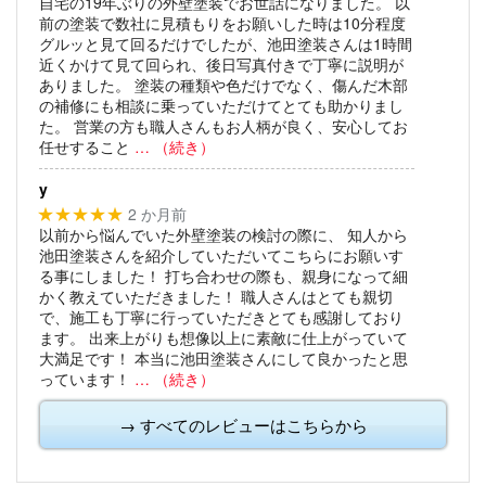
自宅の19年ぶりの外壁塗装でお世話になりました。
以
前の塗装で数社に見積もりをお願いした時は10分程度
グルッと見て回るだけでしたが、池田塗装さんは1時間
近くかけて見て回られ、後日写真付きで丁寧に説明が
ありました。
塗装の種類や色だけでなく、傷んだ木部
の補修にも相談に乗っていただけてとても助かりまし
た。
営業の方も職人さんもお人柄が良く、安心してお
任せすること
… （続き）
y
2 か月前
★★★★★
以前から悩んでいた外壁塗装の検討の際に、
知人から
池田塗装さんを紹介していただいてこちらにお願いす
る事にしました！
打ち合わせの際も、親身になって細
かく教えていただきました！
職人さんはとても親切
で、施工も丁寧に行っていただきとても感謝しており
ます。
出来上がりも想像以上に素敵に仕上がっていて
大満足です！
本当に池田塗装さんにして良かったと思
っています！
… （続き）
→ すべてのレビューはこちらから