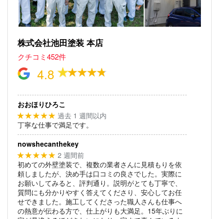
株式会社池田塗装 本店
クチコミ452件
4.8
おおほりひろこ
過去 1 週間以内
★★★★★
丁寧な仕事で満足です。
nowshecanthekey
2 週間前
★★★★★
初めての外壁塗装で、複数の業者さんに見積もりを依
頼しましたが、決め手は口コミの良さでした。実際に
お願いしてみると、評判通り。説明がとても丁寧で、
質問にも分かりやすく答えてくださり、安心してお任
せできました。施工してくださった職人さんも仕事へ
の熱意が伝わる方で、仕上がりも大満足。15年ぶりに