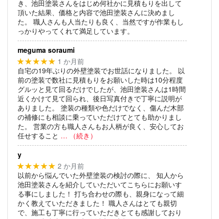
き、池田塗装さんをはじめ何社かに見積もりを出して
頂いた結果、価格と内容で池田塗装さんに決めまし
た。
職人さんも人当たりも良く、当然ですが作業もし
っかりやってくれて満足しています。
meguma soraumi
1 か月前
★★★★★
自宅の19年ぶりの外壁塗装でお世話になりました。
以
前の塗装で数社に見積もりをお願いした時は10分程度
グルッと見て回るだけでしたが、池田塗装さんは1時間
近くかけて見て回られ、後日写真付きで丁寧に説明が
ありました。
塗装の種類や色だけでなく、傷んだ木部
の補修にも相談に乗っていただけてとても助かりまし
た。
営業の方も職人さんもお人柄が良く、安心してお
任せすること
… （続き）
y
2 か月前
★★★★★
以前から悩んでいた外壁塗装の検討の際に、
知人から
池田塗装さんを紹介していただいてこちらにお願いす
る事にしました！
打ち合わせの際も、親身になって細
かく教えていただきました！
職人さんはとても親切
で、施工も丁寧に行っていただきとても感謝しており