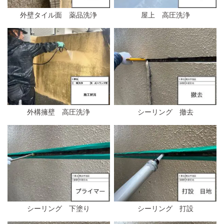
外壁タイル面 薬品洗浄
屋上 高圧洗浄
外構擁壁 高圧洗浄
シーリング 撤去
シーリング 下塗り
シーリング 打設