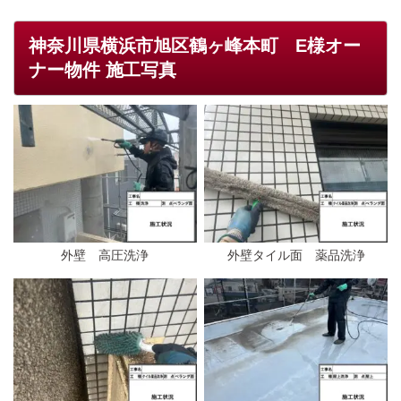
神奈川県横浜市旭区鶴ヶ峰本町 E様オー
ナー物件 施工写真
外壁 高圧洗浄
外壁タイル面 薬品洗浄