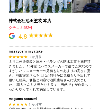
株式会社池田塗装 本店
クチコミ452件
4.8
masayoshi miyatake
3 か月前
★★★★★
３月に外壁塗装と屋根・ベランダの防水工事を施行頂
きました。
15年前にハウスメーカーで建てた家なので
すが、ハウスメーカーの見積もりのあまりの高さに驚
き、池田塗装さんをはじめ何社かに見積もりを出して
頂いた結果、価格と内容で池田塗装さんに決めまし
た。
職人さんも人当たりも良く、当然ですが作業もし
っかりやってくれて満足しています。
meguma soraumi
1 か月前
★★★★★
自宅の19年ぶりの外壁塗装でお世話になりました。
以