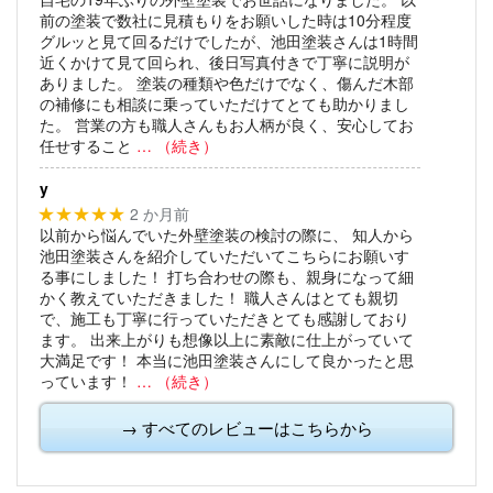
前の塗装で数社に見積もりをお願いした時は10分程度
グルッと見て回るだけでしたが、池田塗装さんは1時間
近くかけて見て回られ、後日写真付きで丁寧に説明が
ありました。
塗装の種類や色だけでなく、傷んだ木部
の補修にも相談に乗っていただけてとても助かりまし
た。
営業の方も職人さんもお人柄が良く、安心してお
任せすること
… （続き）
y
2 か月前
★★★★★
以前から悩んでいた外壁塗装の検討の際に、
知人から
池田塗装さんを紹介していただいてこちらにお願いす
る事にしました！
打ち合わせの際も、親身になって細
かく教えていただきました！
職人さんはとても親切
で、施工も丁寧に行っていただきとても感謝しており
ます。
出来上がりも想像以上に素敵に仕上がっていて
大満足です！
本当に池田塗装さんにして良かったと思
っています！
… （続き）
→ すべてのレビューはこちらから