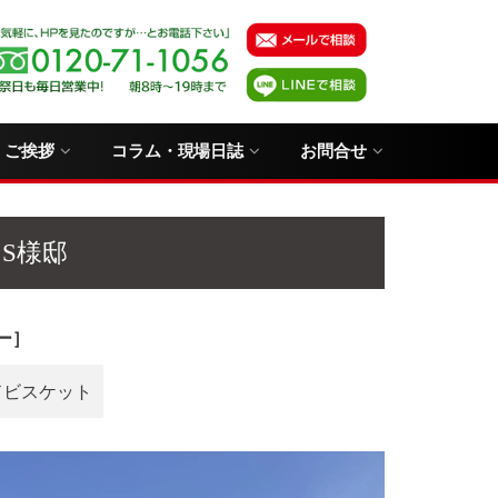
・ご挨拶
コラム・現場日誌
お問合せ
S様邸
ー］
ドビスケット