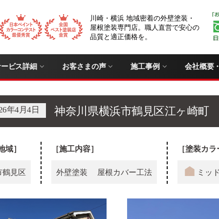
川崎・横浜 地域密着の外壁塗装・
屋根塗装専門店。職人直営で安心の
品質と適正価格を。
サービス詳細
お客さまの声
施工事例
会社概要
026年4月4日
神奈川県横浜市鶴見区江ヶ崎町 
地域］
［施工内容］
［塗装カラ
市鶴見区
外壁塗装
屋根カバー工法
ミッ