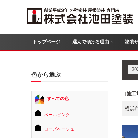
トップページ
選んで頂ける理由
塗装
2
色から選ぶ
［施工
すべての色
横浜
ペールピンク
ローズベージュ