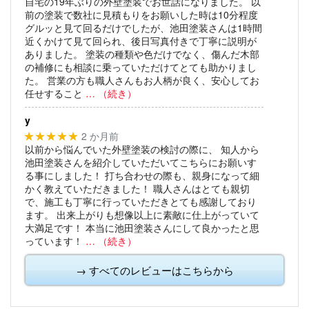
自宅の19年ぶりの外壁塗装でお世話になりました。
以
前の塗装で数社に見積もりをお願いした時は10分程度
グルッと見て回るだけでしたが、池田塗装さんは1時間
近くかけて見て回られ、後日写真付きで丁寧に説明が
ありました。
塗装の種類や色だけでなく、傷んだ木部
の補修にも相談に乗っていただけてとても助かりまし
た。
営業の方も職人さんもお人柄が良く、安心してお
任せすること
… （続き）
y
2 か月前
★★★★★
以前から悩んでいた外壁塗装の検討の際に、
知人から
池田塗装さんを紹介していただいてこちらにお願いす
る事にしました！
打ち合わせの際も、親身になって細
かく教えていただきました！
職人さんはとても親切
で、施工も丁寧に行っていただきとても感謝しており
ます。
出来上がりも想像以上に素敵に仕上がっていて
大満足です！
本当に池田塗装さんにして良かったと思
っています！
… （続き）
→ すべてのレビューはこちらから